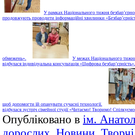
У рамках Національного тижня безбар’єрност
продовжують проводити інформаційні хвилинки «Безбар’єрність
обмежень».
У межах Національного тижня 
відбулася індивідуальна консультація «Цифрова безбар’єрність»
щоб допомогти їй опанувати сучасні технології.
відбулася зустріч сімейної студії «Читаємо! Творимо! Спілкуєм
Опубліковано в
ім. Анато
дорослих
,
Новини
,
Творчі