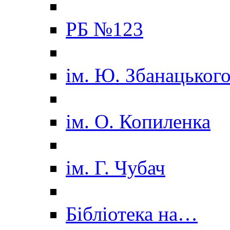
РБ №123
ім. Ю. Збанацьког
ім. О. Копиленка
ім. Г. Чубач
Бібліотека на…