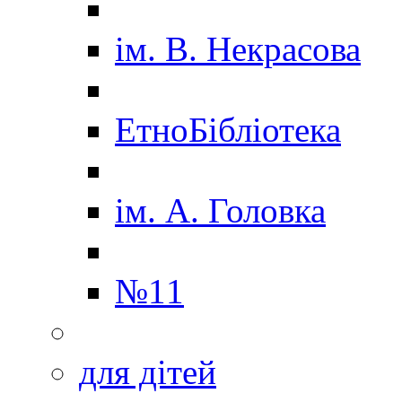
ім. В. Некрасова
ЕтноБібліотека
ім. А. Головка
№11
для дітей