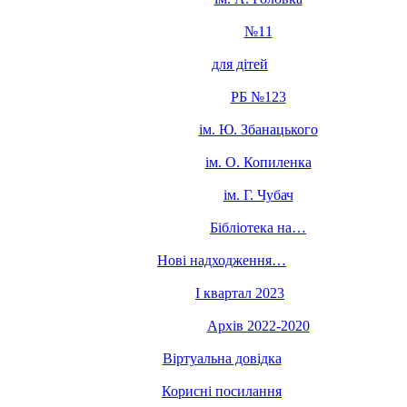
№11
для дітей
РБ №123
ім. Ю. Збанацького
ім. О. Копиленка
ім. Г. Чубач
Бібліотека на…
Нові надходження…
I квартал 2023
Архів 2022-2020
Віртуальна довідка
Корисні посилання