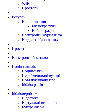
WIFI
Простори…
Ресурси
Наші видання
Бібліографічні
Вебліографія
Електронні журнали та…
Віддалені бази даних
Проєкти
Електронний каталог
Поділ-наш дім
Подільський…
Перейменовані вулиці
Нові публікації про…
Бібліографія
Бібліовернісаж
Відеотека
Віртуальні виставки
Буктрейлери