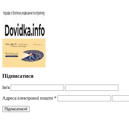
Підписатися
Ім'я
Адреса електроної пошти
*