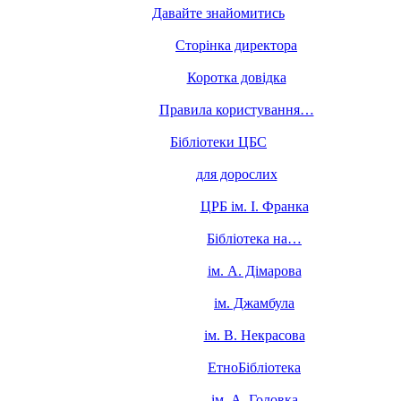
Давайте знайомитись
Сторінка директора
Коротка довідка
Правила користування…
Бібліотеки ЦБС
для дорослих
ЦРБ ім. І. Франка
Бібліотека на…
ім. А. Дімарова
ім. Джамбула
ім. В. Некрасова
ЕтноБібліотека
ім. А. Головка