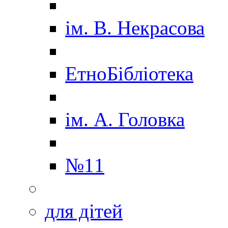
ім. В. Некрасова
ЕтноБібліотека
ім. А. Головка
№11
для дітей