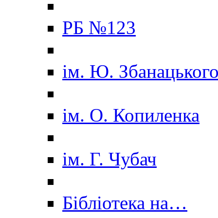
РБ №123
ім. Ю. Збанацьког
ім. О. Копиленка
ім. Г. Чубач
Бібліотека на…