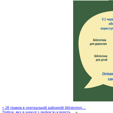
«
28 травня в центральній районній бібліотеці…
Трійця, яку в народі з любов’ю кличуть…
»