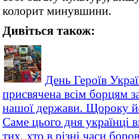
колорит минувшини.
Дивіться також:
День Героїв Украї
присвячена всім борцям за
нашої держави. Щороку йо
Саме цього дня українці 
тих, хто в різні часи боров