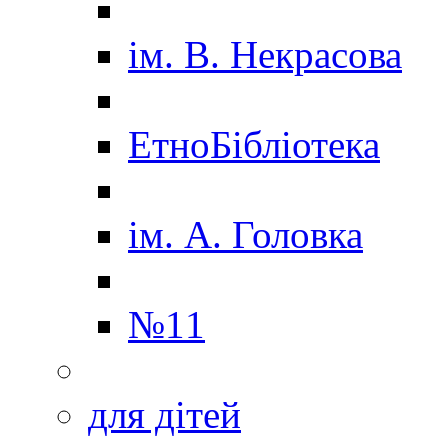
ім. В. Некрасова
ЕтноБібліотека
ім. А. Головка
№11
для дітей