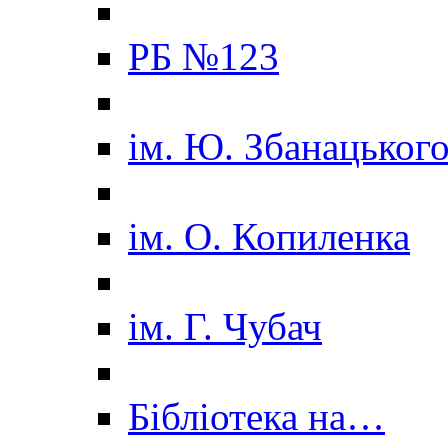
РБ №123
ім. Ю. Збанацьког
ім. О. Копиленка
ім. Г. Чубач
Бібліотека на…