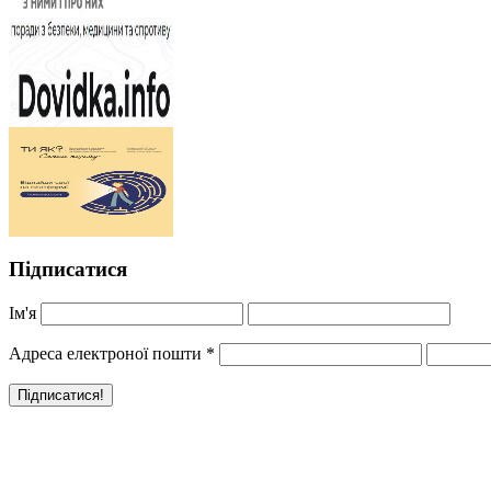
Підписатися
Ім'я
Адреса електроної пошти
*