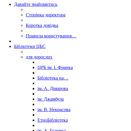
Давайте знайомитись
Сторінка директора
Коротка довідка
Правила користування…
Бібліотеки ЦБС
для дорослих
ЦРБ ім. І. Франка
Бібліотека на…
ім. А. Дімарова
ім. Джамбула
ім. В. Некрасова
ЕтноБібліотека
ім. А. Головка