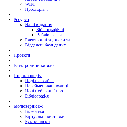
WIFI
Простори…
Ресурси
Наші видання
Бібліографічні
Вебліографія
Електронні журнали та…
Віддалені бази даних
Проєкти
Електронний каталог
Поділ-наш дім
Подільський…
Перейменовані вулиці
Нові публікації про…
Бібліографія
Бібліовернісаж
Відеотека
Віртуальні виставки
Буктрейлери