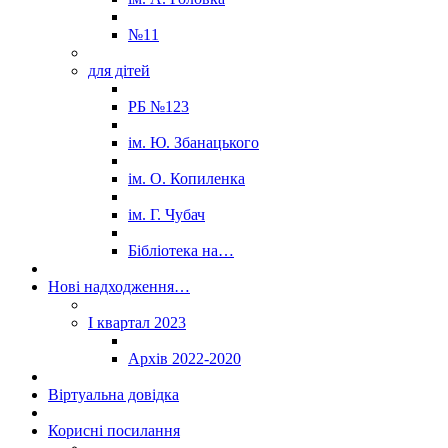
№11
для дітей
РБ №123
ім. Ю. Збанацького
ім. О. Копиленка
ім. Г. Чубач
Бібліотека на…
Нові надходження…
I квартал 2023
Архів 2022-2020
Віртуальна довідка
Корисні посилання