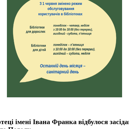
отеці імені Івана Франка відбулося засід