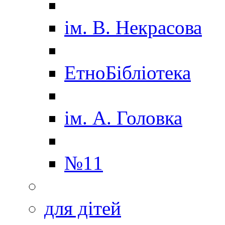
ім. В. Некрасова
ЕтноБібліотека
ім. А. Головка
№11
для дітей