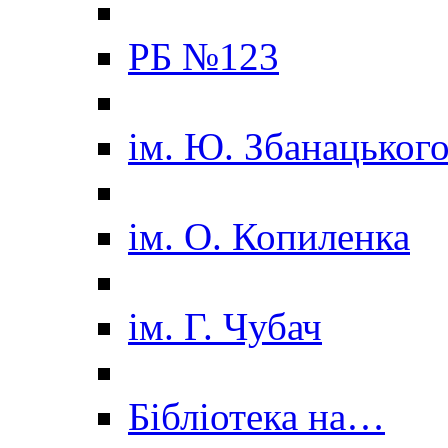
РБ №123
ім. Ю. Збанацьког
ім. О. Копиленка
ім. Г. Чубач
Бібліотека на…