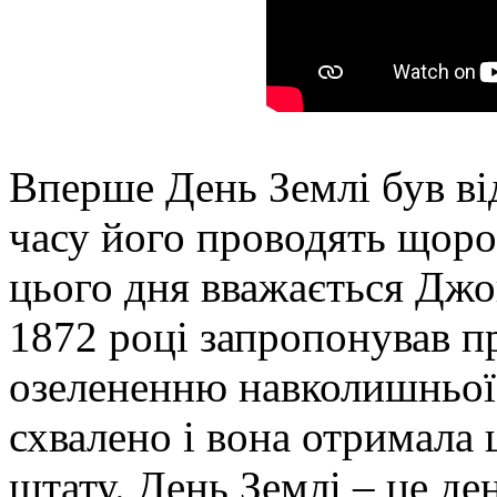
Вперше День Землі був від
часу його проводять щоро
цього дня вважається Джо
1872 році запропонував п
озелененню навколишньої 
схвалено і вона отримала
штату. День Землі – це де