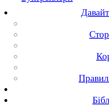
Давайт
Стор
Ко
Правил
Біб