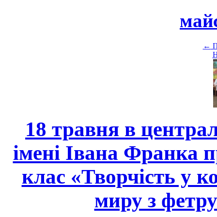
май
←
П
Н
18 травня в централ
імені Івана Франка 
клас «Творчість у к
миру з фетру