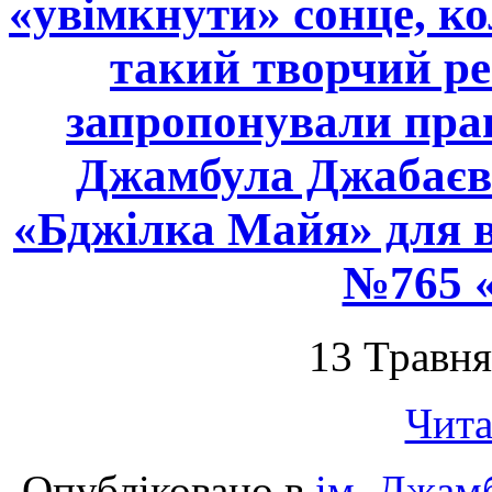
«увімкнути» сонце, к
такий творчий ре
запропонували прац
Джамбула Джабаєва
«Бджілка Майя» для в
№765 «
13 Травня
Чита
Опубліковано в
ім. Джам