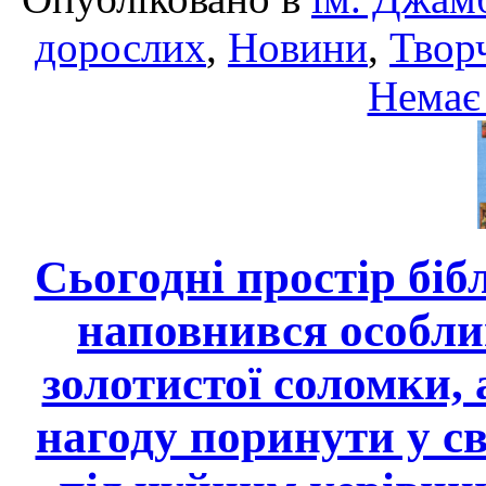
дорослих
,
Новини
,
Творч
Немає
Сьогодні простір бі
наповнився особли
золотистої соломки,
нагоду поринути у с