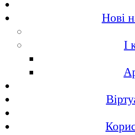
Нові 
I 
Ар
Вірту
Корис