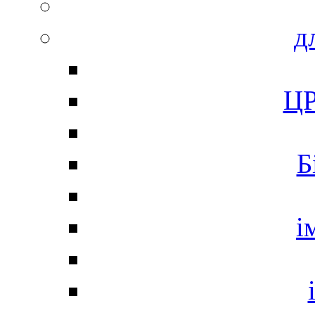
д
ЦР
Б
і