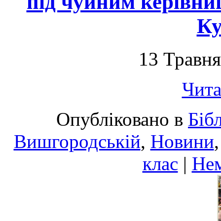
під чуйним керівни
Ку
13 Травня
Чита
Опубліковано в
Біб
Вишгородській
,
Новини
клас
|
Нем