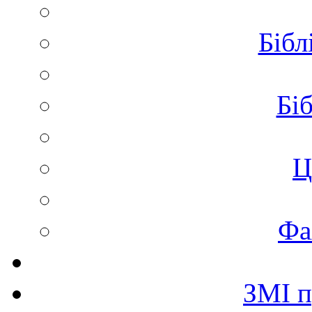
Бібл
Біб
Ц
Фа
ЗМІ п