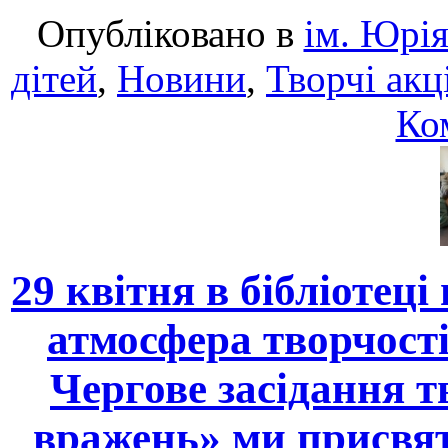
Опубліковано в
ім. Юрія
дітей
,
Новини
,
Творчі акц
Ко
29 квітня в бібліотец
атмосфера творчості
Чергове засідання т
вражень» ми присвят