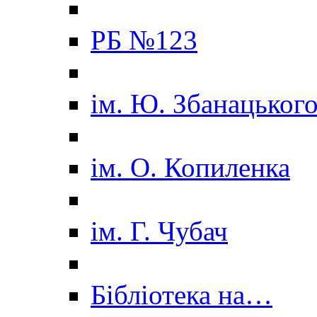
РБ №123
ім. Ю. Збанацьког
ім. О. Копиленка
ім. Г. Чубач
Бібліотека на…