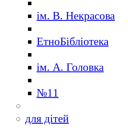
ім. В. Некрасова
ЕтноБібліотека
ім. А. Головка
№11
для дітей