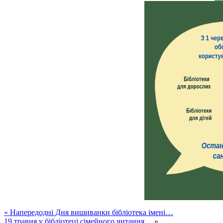
«
Напередодні Дня вишиванки бібліотека імені…
19 травня у бібліотеці сімейного читання…
»