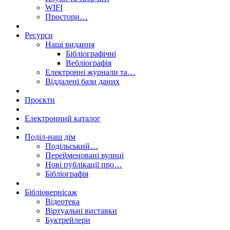
WIFI
Простори…
Ресурси
Наші видання
Бібліографічні
Вебліографія
Електронні журнали та…
Віддалені бази даних
Проєкти
Електронний каталог
Поділ-наш дім
Подільський…
Перейменовані вулиці
Нові публікації про…
Бібліографія
Бібліовернісаж
Відеотека
Віртуальні виставки
Буктрейлери