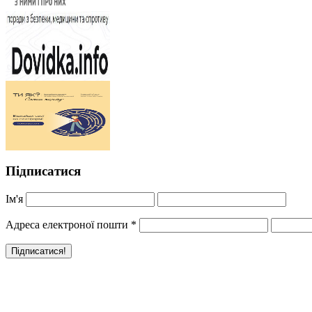
Підписатися
Ім'я
Адреса електроної пошти
*