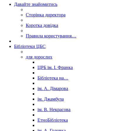
Давайте знайомитись
Сторінка директора
Коротка довідка
Правила користування…
Бібліотеки ЦБС
для дорослих
ЦРБ ім. І. Франка
Бібліотека на…
ім. А. Дімарова
ім. Джамбула
ім. В. Некрасова
ЕтноБібліотека
ім. А. Головка