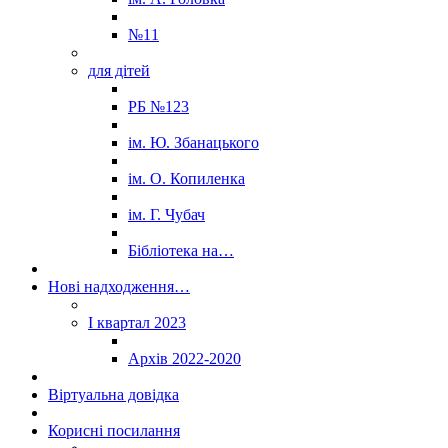
№11
для дітей
РБ №123
ім. Ю. Збанацького
ім. О. Копиленка
ім. Г. Чубач
Бібліотека на…
Нові надходження…
I квартал 2023
Архів 2022-2020
Віртуальна довідка
Корисні посилання