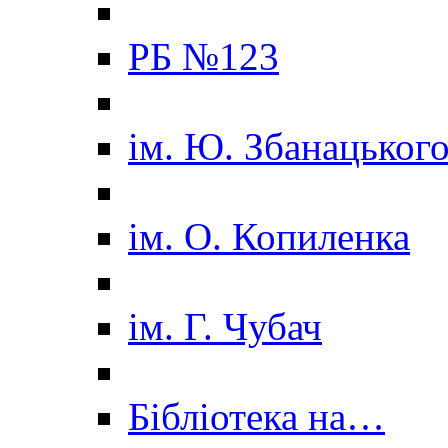
РБ №123
ім. Ю. Збанацьког
ім. О. Копиленка
ім. Г. Чубач
Бібліотека на…