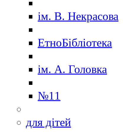
ім. В. Некрасова
ЕтноБібліотека
ім. А. Головка
№11
для дітей