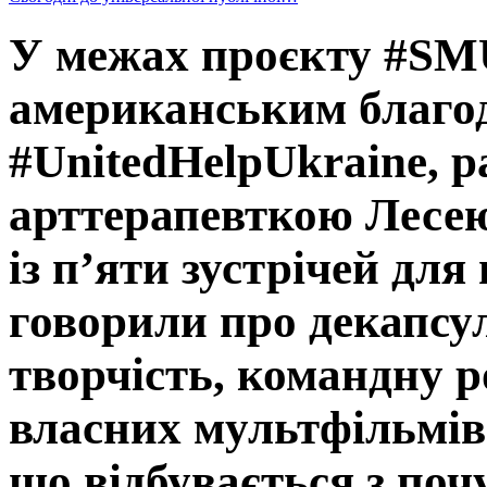
У межах проєкту #SM
американським благо
#UnitedHelpUkraine, р
арттерапевткою Лесе
із п’яти зустрічей для
говорили про декапсу
творчість, командну р
власних мультфільмів
що відбувається з поч