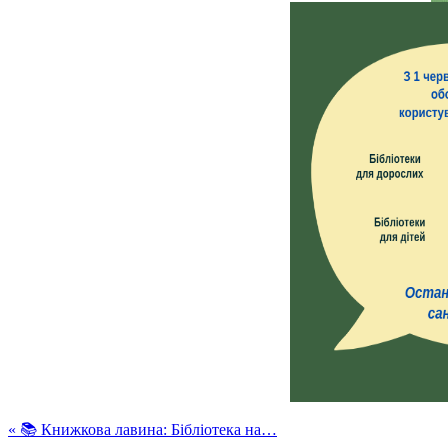
«
📚 Книжкова лавина: Бібліотека на…