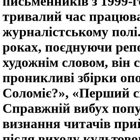
письменників з 1999-
тривалий час працюва
журналістському полі.
роках, поєднуючи репо
художнім словом, він 
проникливі збірки опо
Соломіє?», «Перший с
Справжній вибух попу
визнання читачів при
після виходу культов