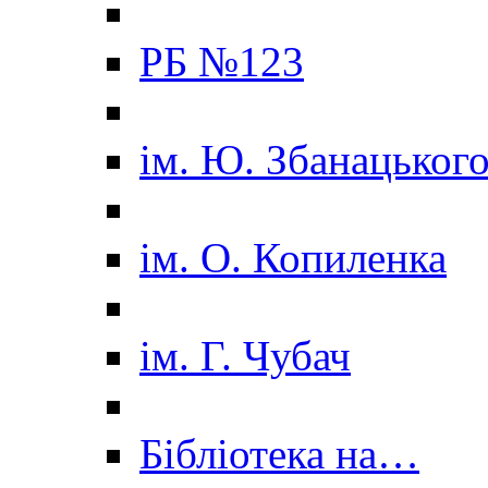
РБ №123
ім. Ю. Збанацьког
ім. О. Копиленка
ім. Г. Чубач
Бібліотека на…