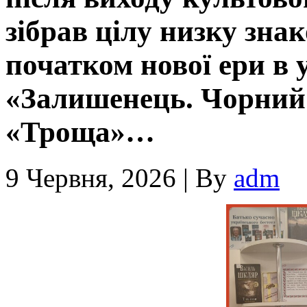
зібрав цілу низку знак
початком нової ери в у
«Залишенець. Чорний 
«Троща»…
9 Червня, 2026
|
By
adm