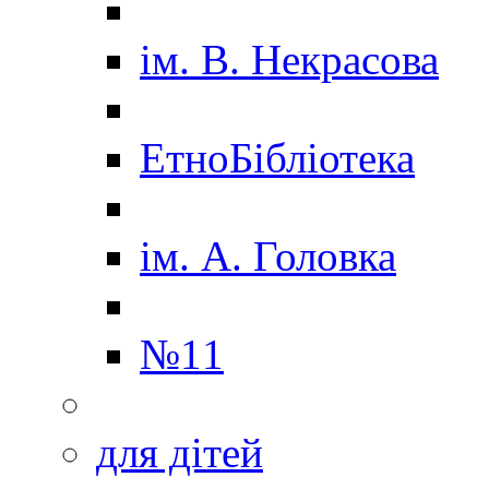
ім. В. Некрасова
ЕтноБібліотека
ім. А. Головка
№11
для дітей