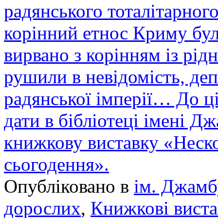
радянського тоталітарног
корінний етнос Криму бу
вирвано з корінням із рід
рушили в невідомість, деп
радянської імперії… До ці
дати в бібліотеці імені Д
книжкову виставку «Неско
сьогодення».
Опубліковано в
ім. Джамб
дорослих
,
Книжкові вист