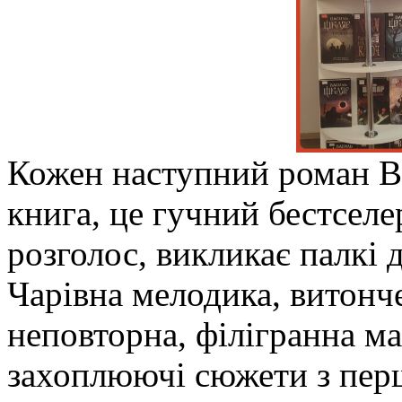
Кожен наступний роман В
книга, це гучний бестсел
розголос, викликає палкі 
Чарівна мелодика, витонче
неповторна, філігранна м
захоплюючі сюжети з пер