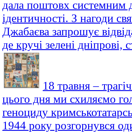
дала поштовх системним 
ідентичності. З нагоди св
Джабаєва запрошує відвід
де кручі зелені дніпрові, 
18 травня – трагі
цього дня ми схиляємо го
геноциду кримськотатарсь
1944 року розгорнувся од