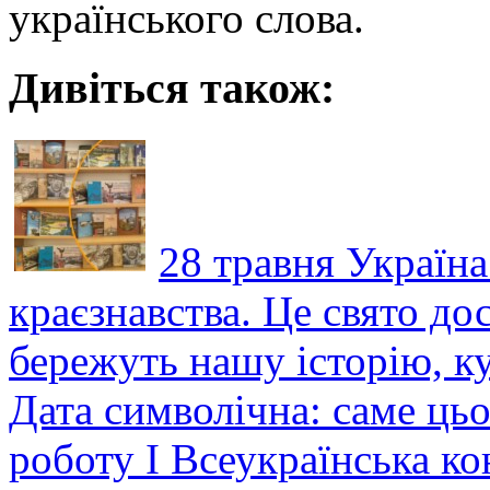
українського слова.
Дивіться також:
28 травня Україна
краєзнавства. Це свято дос
бережуть нашу історію, ку
Дата символічна: саме ць
роботу І Всеукраїнська ко