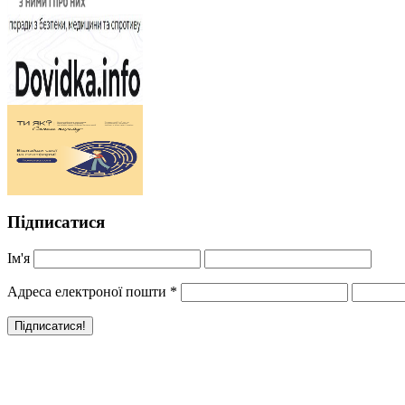
Підписатися
Ім'я
Адреса електроної пошти
*