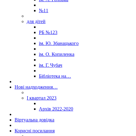
№11
для дітей
РБ №123
ім. Ю. Збанацького
ім. О. Копиленка
ім. Г. Чубач
Бібліотека на…
Нові надходження…
I квартал 2023
Архів 2022-2020
Віртуальна довідка
Корисні посилання