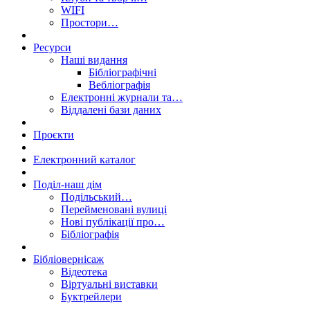
WIFI
Простори…
Ресурси
Наші видання
Бібліографічні
Вебліографія
Електронні журнали та…
Віддалені бази даних
Проєкти
Електронний каталог
Поділ-наш дім
Подільський…
Перейменовані вулиці
Нові публікації про…
Бібліографія
Бібліовернісаж
Відеотека
Віртуальні виставки
Буктрейлери