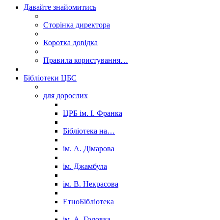
Давайте знайомитись
Сторінка директора
Коротка довідка
Правила користування…
Бібліотеки ЦБС
для дорослих
ЦРБ ім. І. Франка
Бібліотека на…
ім. А. Дімарова
ім. Джамбула
ім. В. Некрасова
ЕтноБібліотека
ім. А. Головка