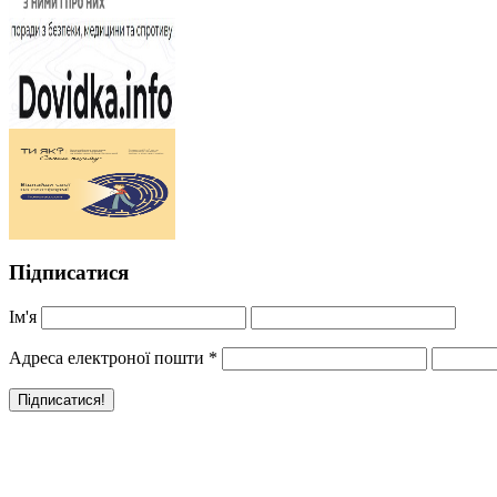
Підписатися
Ім'я
Адреса електроної пошти
*