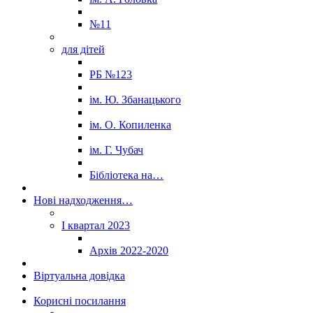
№11
для дітей
РБ №123
ім. Ю. Збанацького
ім. О. Копиленка
ім. Г. Чубач
Бібліотека на…
Нові надходження…
I квартал 2023
Архів 2022-2020
Віртуальна довідка
Корисні посилання