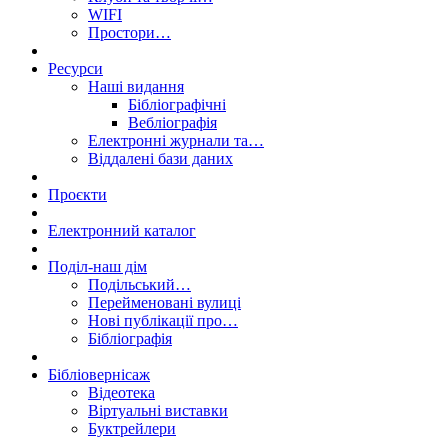
WIFI
Простори…
Ресурси
Наші видання
Бібліографічні
Вебліографія
Електронні журнали та…
Віддалені бази даних
Проєкти
Електронний каталог
Поділ-наш дім
Подільський…
Перейменовані вулиці
Нові публікації про…
Бібліографія
Бібліовернісаж
Відеотека
Віртуальні виставки
Буктрейлери