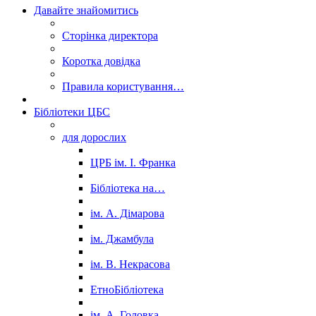
Давайте знайомитись
Сторінка директора
Коротка довідка
Правила користування…
Бібліотеки ЦБС
для дорослих
ЦРБ ім. І. Франка
Бібліотека на…
ім. А. Дімарова
ім. Джамбула
ім. В. Некрасова
ЕтноБібліотека
ім. А. Головка