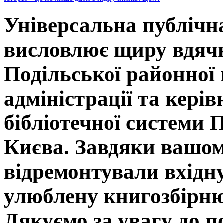
Універсальна публічна
висловлює щиру вдячн
Подільської районної 
адміністрації та кері
бібліотечної системи 
Києва. Завдяки вашо
відремонтували вхідну
улюблену книгозбірню
Дякуємо за увагу до п