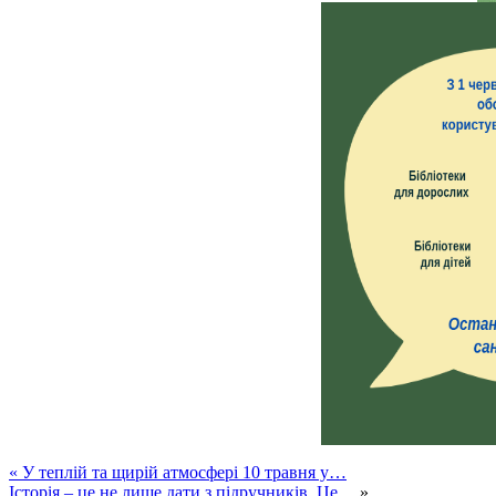
«
У теплій та щирій атмосфері 10 травня у…
Історія – це не лише дати з підручників. Це…
»