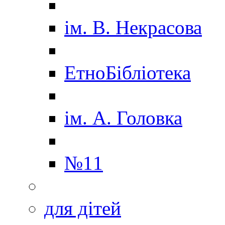
ім. В. Некрасова
ЕтноБібліотека
ім. А. Головка
№11
для дітей