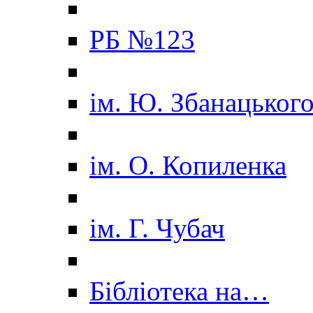
РБ №123
ім. Ю. Збанацьког
ім. О. Копиленка
ім. Г. Чубач
Бібліотека на…