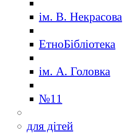
ім. В. Некрасова
ЕтноБібліотека
ім. А. Головка
№11
для дітей