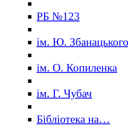
РБ №123
ім. Ю. Збанацьког
ім. О. Копиленка
ім. Г. Чубач
Бібліотека на…