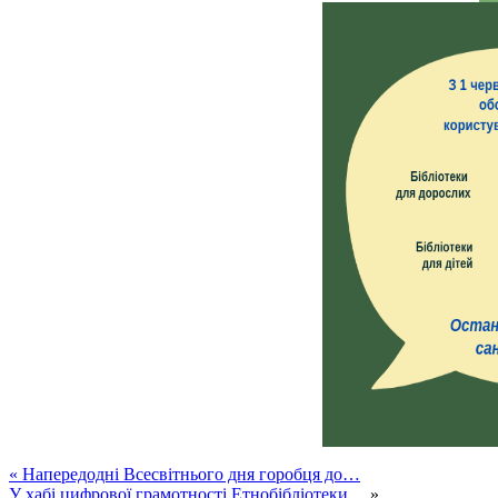
«
Напередодні Всесвітнього дня горобця до…
У хабі цифрової грамотності Етнобібліотеки…
»