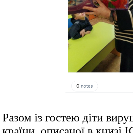
Разом із гостею діти вир
країни, описаної в книзі