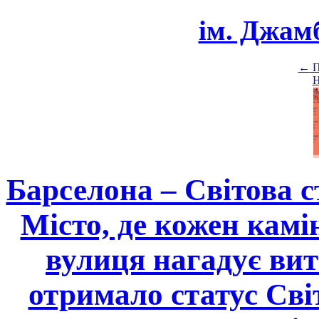
ім. Джам
←
П
Н
Барселона – Світова с
Місто, де кожен камі
вулиця нагадує вит
отримало статус Сві