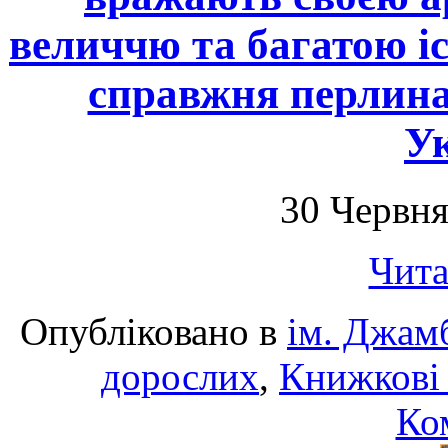
величчю та багатою і
справжня перлина 
Ук
30 Червня
Чита
Опубліковано в
ім. Джам
дорослих
,
Книжкові 
Ко