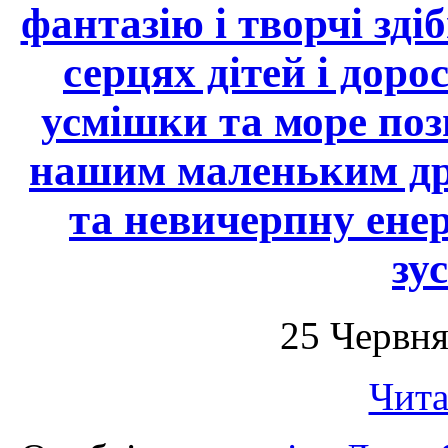
фантазію і творчі зді
серцях дітей і доро
усмішки та море поз
нашим маленьким дру
та невичерпну енер
зу
25 Червня
Чита