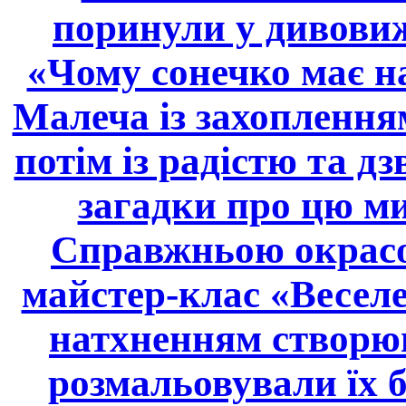
поринули у дивовиж
«Чому сонечко має н
Малеча із захопленням
потім із радістю та д
загадки про цю м
Справжньою окрасою
майстер-клас «Веселе
натхненням створюв
розмальовували їх 