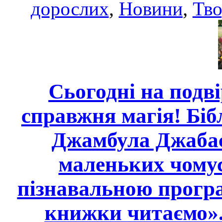
дорослих
,
Новини
,
Тво
Сьогодні на подв
справжня магія! Бібл
Джамбула Джабаєв
маленьких чомус
пізнавальною програ
книжки читаємо». 