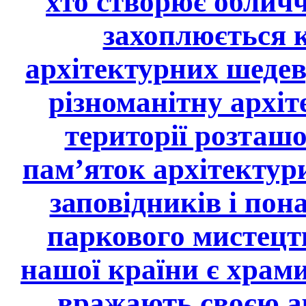
хто створює обличчя
захоплюється 
архітектурних шедев
різноманітну архіт
території розташ
пам’яток архітектур
заповідників і пона
паркового мистецт
нашої країни є храми
вражають своєю а