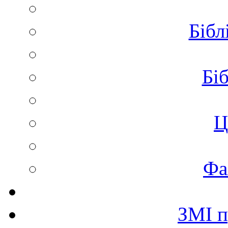
Бібл
Біб
Ц
Фа
ЗМІ п