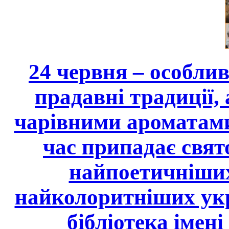
24 червня – особли
прадавні традиції,
чарівними ароматами 
час припадає свят
найпоетичніших
найколоритніших укр
бібліотека імен