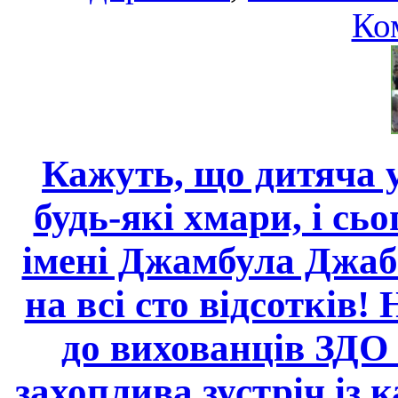
Ко
Кажуть, що дитяча у
будь-які хмари, і сь
імені Джамбула Джаб
на всі сто відсотків!
до вихованців ЗДО 
захоплива зустріч із