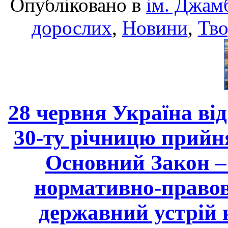
Опубліковано в
ім. Джам
дорослих
,
Новини
,
Тво
28 червня Україна ві
30-ту річницю прийня
Основний Закон – 
нормативно-правов
державний устрій 