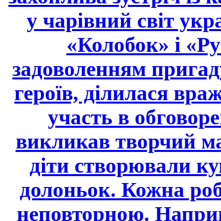
у чарівний світ ук
«Колобок» і «Р
задоволенням пригад
героїв, ділилася вр
участь в обговор
викликав творчий ма
діти створювали ку
долоньок. Кожна ро
неповторною. Наприкі