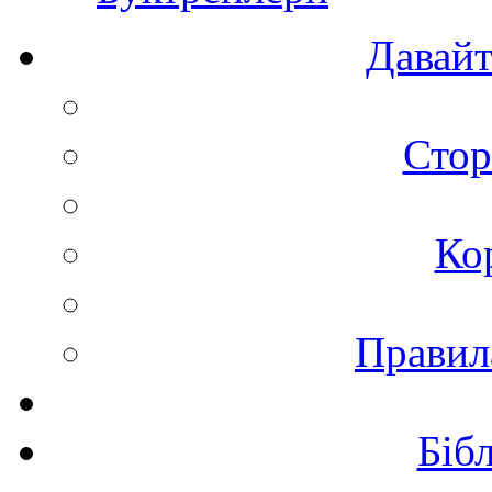
Давайт
Стор
Ко
Правил
Біб