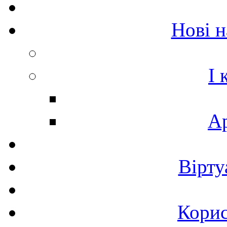
Нові 
I 
Ар
Вірту
Корис