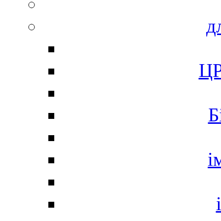
д
ЦР
Б
і