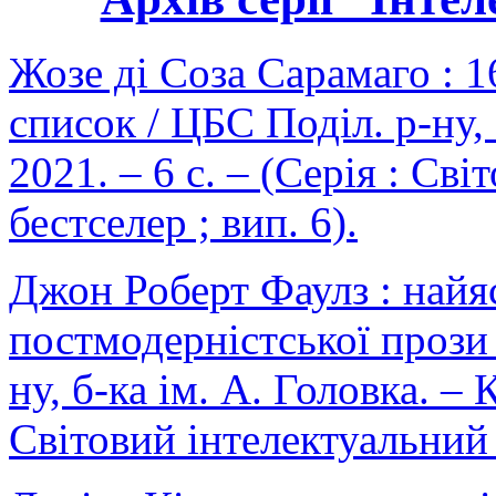
Жозе ді Соза Сарамаго : 1
список / ЦБС Поділ. р-ну, 
2021. – 6 с. – (Серія : Св
бестселер ; вип. 6).
Джон Роберт Фаулз : найя
постмодерністської прози 
ну, б-ка ім. А. Головка. – К
Світовий інтелектуальний б