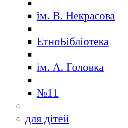
ім. В. Некрасова
ЕтноБібліотека
ім. А. Головка
№11
для дітей