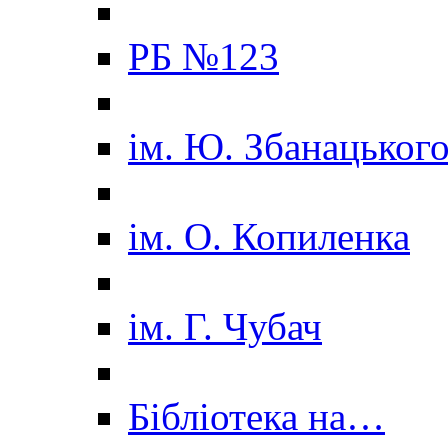
РБ №123
ім. Ю. Збанацьког
ім. О. Копиленка
ім. Г. Чубач
Бібліотека на…