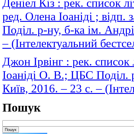
Деніел Кіз : рек. список л
ред. Олена Іоаніді ; відп.
Поділ. р-ну, б-ка ім. Андрі
– (Інтелектуальний бестсел
Джон Ірвінг : рек. список л
Іоаніді О. В.; ЦБС Поділ. р
Київ, 2016. – 23 с. – (Інт
Пошук